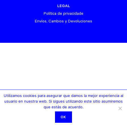
LEGAL
Política de privacidade
Envíos, Cambios y Devoluciones
Utilizamos cookies para asegurar que damos la mejor experiencia al
usuario en nuestra web. Si sigues utilizando este sitio asumiremos
que estás de acuerdo.
OK